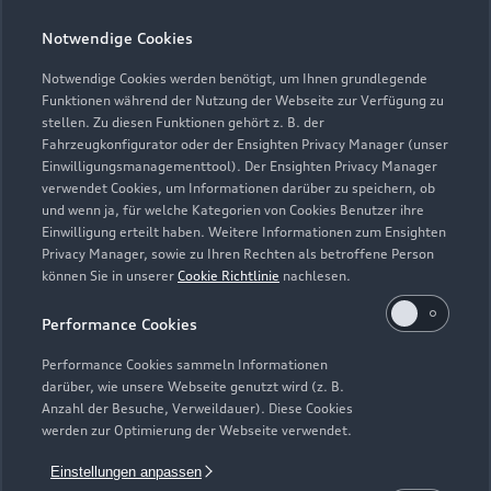
Notwendige Cookies
Teile- & Zubehörverkauf
Geschlossen
,
öffnet am
Montag 07:30
Notwendige Cookies werden benötigt, um Ihnen grundlegende
Funktionen während der Nutzung der Webseite zur Verfügung zu
stellen. Zu diesen Funktionen gehört z. B. der
Fahrzeugkonfigurator oder der Ensighten Privacy Manager (unser
Einwilligungsmanagementtool). Der Ensighten Privacy Manager
Zurück nach oben
verwendet Cookies, um Informationen darüber zu speichern, ob
und wenn ja, für welche Kategorien von Cookies Benutzer ihre
Einwilligung erteilt haben. Weitere Informationen zum Ensighten
Modelle
Privacy Manager, sowie zu Ihren Rechten als betroffene Person
können Sie in unserer
Cookie Richtlinie
nachlesen.
Kaufen & leasen
Alle Modelle
Performance Cookies
Modelle vergleichen
Service & Zubehör
Performance Cookies sammeln Informationen
Neuwagensuche
darüber, wie unsere Webseite genutzt wird (z. B.
Elektromodelle
Anzahl der Besuche, Verweildauer). Diese Cookies
Gebrauchtwagensuche
Support
werden zur Optimierung der Webseite verwendet.
Saisonale Angebote
Plug-in-Hybride
Gebrauchtwagen
Einstellungen anpassen
Audi Services
Über Audi