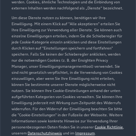
werden. Cookies, ähnliche Technologien und die Einbindung von
externen Inhalten werden nachfolgend als „Dienste“ bezeichnet.
Um diese Dienste nutzen zu können, benötigen wir Ihre
Poppauer Straße 37
Einwilligung. Mit einem Klick auf "Alle akzeptieren" erteilen Sie
38486 Klötze
Ihre Einwilligung zur Verwendung aller Dienste. Sie können auch
einzelne Einwilligungen erteilen, indem Sie die Schieberegler für
jede Cookie-Kategorie einzeln anklicken und diese Einstellungen
03909 4606
durch Klicken auf "Einstellungen speichern und fortfahren"
speichern. Falls Sie keinen der Schieberegler anklicken, werden
info@autohaus-neuling.de
nur die notwendigen Cookies (z. B. der Ensighten Privacy
Manager, unser Einwilligungsmanagementtool) verwendet. Sie
sind nicht gesetzlich verpflichtet, in die Verwendung von Cookies
Kontaktdaten herunterladen
einzuwilligen, aber wenn Sie Ihre Einwilligung nicht erteilen,
können Sie bestimmte unserer Dienste möglicherweise nicht
nutzen. Sie können Ihre Cookie-Einstellungen anhand der unten
aufgeführten Kategorien von Cookies verwalten. Sie können Ihre
Öffnungszeiten
Einwilligung jederzeit mit Wirkung zum Zeitpunkt des Widerrufs
widerrufen. Für den Widerruf der Einwilligung beachten Sie bitte
die "Cookie-Einstellungen" in der Fußzeile der Webseite. Weitere
Informationen sowie konkrete Hinweise zur Verwendung Ihrer
Service
personenbezogenen Daten finden Sie in unserer
Cookie Richtlinie
,
Geschlossen
,
öffnet am
Montag 07:30
unserem
Datenschutzhinweis
und im
Impressum
.